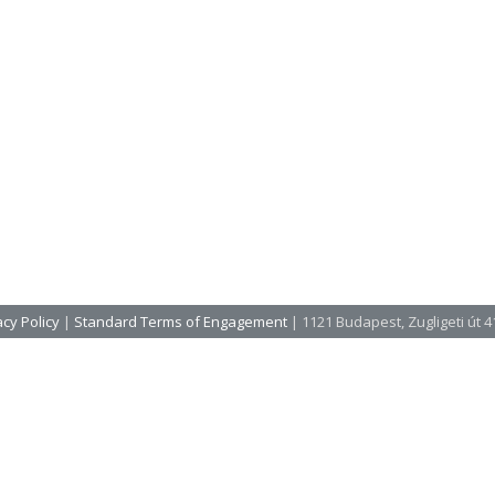
cy Policy
|
Standard Terms of Engagement
| 1121 Budapest, Zugligeti út 41