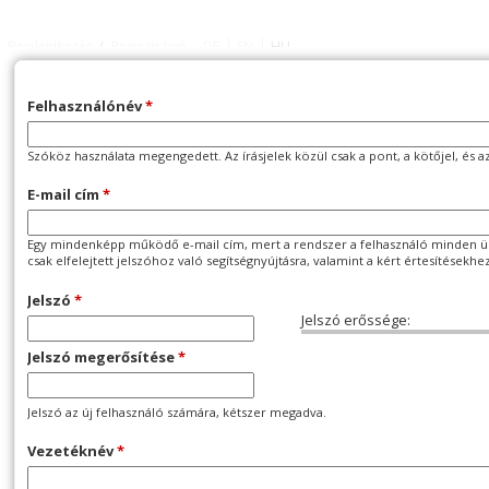
Jump to navigation
/
Bejelentkezés
Regisztráció
DE
EN
HU
Keresés
Keresés
Felhasználónév
*
űrlap
Szóköz használata megengedett. Az írásjelek közül csak a pont, a kötőjel, és a
E-mail cím
*
Egy mindenképp működő e-mail cím, mert a rendszer a felhasználó minden üzen
HAGYOMÁNYOS ÉRTÉKEK
MODERN MEGKÖZELÍTÉS
csak elfelejtett jelszóhoz való segítségnyújtásra, valamint a kért értesítésekhe
Jelszó
*
Jelszó erőssége:
Jelszó megerősítése
*
Jelszó az új felhasználó számára, kétszer megadva.
HÍREK
MIKOR SZABADULHAT A ZÁLOGKÖTELEZETT EGY DEVIZAHITELES
Vezetéknév
*
INFÓ
SZERZŐDÉS ESETÉN?
* HOGYAN SZÜKSÉGES INDOKOLNI AZ AZONNALI HATÁLYÚ