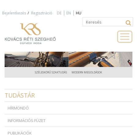
Jump to navigation
/
Bejelentkezés
Regisztráció
DE
EN
HU
Keresés
Keresés
űrlap
SZÉLESKÖRŰ SZAKTUDÁS
MODERN MEGOLDÁSOK
TUDÁSTÁR
HÍRMONDÓ
INFORMÁCIÓS FÜZET
PUBLIKÁCIÓK