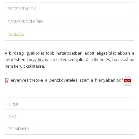
PREZENTÁCIÓK
NEMZETKÖZI HÍREK
KERESÉS
A bírósági gyakorlat több határozatban adott eligazítást abban a
kérdésben, hogy jogos-e az ellenszolgáltatás követelés, ha a száma
nem került kiállításra.
ervenyesitheto-e_a_penzkoveteles_szamla_hianyaban.pdf
HÍREK
MIKOR SZABADULHAT A ZÁLOGKÖTELEZETT EGY DEVIZAHITELES
INFÓ
SZERZŐDÉS ESETÉN?
* HOGYAN SZÜKSÉGES INDOKOLNI AZ AZONNALI HATÁLYÚ
AMIKOR A KÉPREGÉNYHŐS FEGYVERBE LÉP: AZ EURÓPAI UNIÓ
ESEMÉNYEK
FELMONDÁST?...
TÖRVÉNYSZÉKE MEGMENTETTE OBELIX HÍRNEVÉT
BUDAPEST CLASSIC GRAND PRIX 2025
* AMIKOR A TAG ÉS AZ ÜGYVEZETŐ UGYANAZ A SZEMÉLY - KI FELEL
VÉGE A NÉVTELENSÉGNEK: AZ EURÓPAI UNIÓ BÍRÓSÁGA ZÖLD UTAT