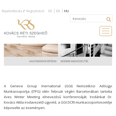
Jump to navigation
/
Bejelentkezés
Regisztráció
DE
EN
HU
Keresés
Keresés
űrlap
HAGYOMÁNYOS ÉRTÉKEK
MODERN MEGKÖZELÍTÉS
A
Geneva Group Inernational (GGI)
Nemzetközi Adóügyi
Munkacsoportja (ITPG) idén február végén Barcelonában tartotta
éves Winter Meeting elnevezésű konferenciáját. Irodánkat Dr.
Kovács Attila irodavezető ügyvéd, a GGI DCRI munkacsoportvezetője
képviselte az eseményen.