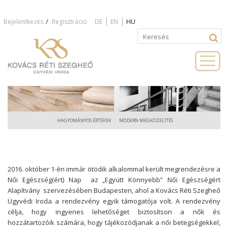
Jump to navigation
/
Bejelentkezés
Regisztráció
DE
EN
HU
Keresés
Keresés
űrlap
HAGYOMÁNYOS ÉRTÉKEK
MODERN MEGKÖZELÍTÉS
2016. október 1-én immár ötödik alkalommal került megrendezésre a
Női Egészség(ért) Nap
az
„Együtt Könnyebb” Női Egészségért
Alapítvány
szervezésében Budapesten, ahol a Kovács Réti Szegheő
Ügyvédi Iroda a rendezvény egyik támogatója volt. A rendezvény
célja, hogy ingyenes lehetőséget biztosítson a nők és
hozzátartozóik számára, hogy tájékozódjanak a női betegségekkel,