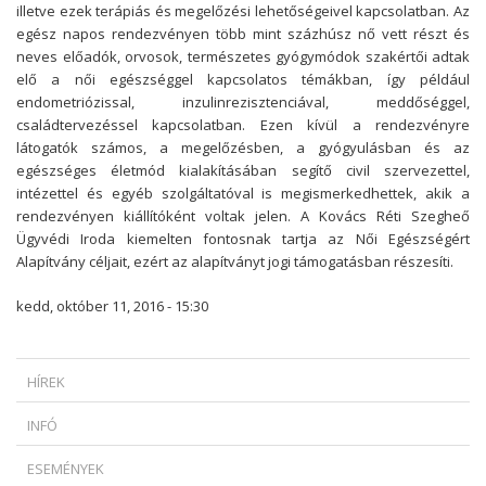
illetve ezek terápiás és megelőzési lehetőségeivel kapcsolatban. Az
egész napos rendezvényen több mint százhúsz nő vett részt és
neves előadók, orvosok, természetes gyógymódok szakértői adtak
elő a női egészséggel kapcsolatos témákban, így például
endometriózissal, inzulinrezisztenciával, meddőséggel,
családtervezéssel kapcsolatban. Ezen kívül a rendezvényre
látogatók számos, a megelőzésben, a gyógyulásban és az
egészséges életmód kialakításában segítő civil szervezettel,
intézettel és egyéb szolgáltatóval is megismerkedhettek, akik a
rendezvényen kiállítóként voltak jelen. A Kovács Réti Szegheő
Ügyvédi Iroda kiemelten fontosnak tartja az Női Egészségért
Alapítvány céljait, ezért az alapítványt jogi támogatásban részesíti.
kedd, október 11, 2016 - 15:30
HÍREK
MIKOR SZABADULHAT A ZÁLOGKÖTELEZETT EGY DEVIZAHITELES
INFÓ
SZERZŐDÉS ESETÉN?
* HOGYAN SZÜKSÉGES INDOKOLNI AZ AZONNALI HATÁLYÚ
AMIKOR A KÉPREGÉNYHŐS FEGYVERBE LÉP: AZ EURÓPAI UNIÓ
ESEMÉNYEK
FELMONDÁST?...
TÖRVÉNYSZÉKE MEGMENTETTE OBELIX HÍRNEVÉT