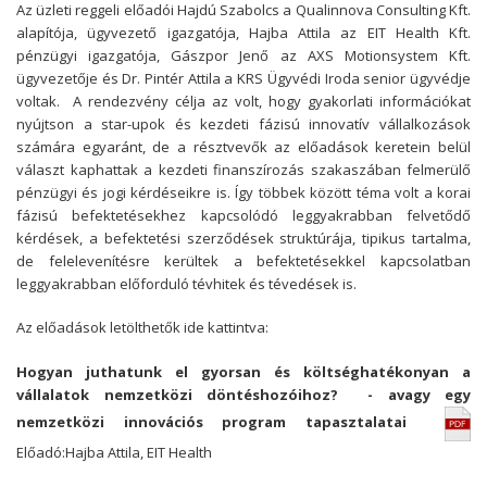
Az üzleti reggeli előadói Hajdú Szabolcs a Qualinnova Consulting Kft.
alapítója, ügyvezető igazgatója, Hajba Attila az EIT Health Kft.
pénzügyi igazgatója, Gászpor Jenő az AXS Motionsystem Kft.
ügyvezetője és Dr. Pintér Attila a KRS Ügyvédi Iroda senior ügyvédje
voltak. A rendezvény célja az volt, hogy gyakorlati információkat
nyújtson a star-upok és kezdeti fázisú innovatív vállalkozások
számára egyaránt, de a résztvevők az előadások keretein belül
választ kaphattak a kezdeti finanszírozás szakaszában felmerülő
pénzügyi és jogi kérdéseikre is. Így többek között téma volt a korai
fázisú befektetésekhez kapcsolódó leggyakrabban felvetődő
kérdések, a befektetési szerződések struktúrája, tipikus tartalma,
de felelevenítésre kerültek a befektetésekkel kapcsolatban
leggyakrabban előforduló tévhitek és tévedések is.
Az előadások letölthetők ide kattintva:
Hogyan juthatunk el gyorsan és költséghatékonyan a
vállalatok nemzetközi döntéshozóihoz? - avagy egy
nemzetközi innovációs program tapasztalatai
Előadó:Hajba Attila, EIT Health