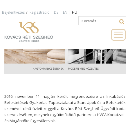
Jump to navigation
/
Bejelentkezés
Regisztráció
DE
EN
HU
Keresés
Keresés
űrlap
HAGYOMÁNYOS ÉRTÉKEK
MODERN MEGKÖZELÍTÉS
2016. november 11. napján került megrendezésre az Inkubációs
Befektetések Gyakorlati Tapasztalatai a Start-Upok és a Befektetők
szemével című üzleti reggeli a Kovács Réti Szegheő Ügyvédi Iroda
szervezésében, melynek együttműködő partnere a HVCA Kockázati-
és Magántőke Egyesület volt.