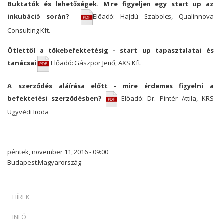
Buktatók és lehetőségek. Mire figyeljen egy start up az
inkubáció során?
Előadó: Hajdú Szabolcs, Qualinnova
Consulting Kft.
Ötlettől a tőkebefektetésig - start up tapasztalatai és
tanácsai
Előadó: Gászpor Jenő, AXS Kft.
A szerződés aláírása előtt - mire érdemes figyelni a
befektetési szerződésben?
Előadó: Dr. Pintér Attila, KRS
Ügyvédi Iroda
péntek, november 11, 2016 - 09:00
Budapest,Magyarország
HÍREK
MIKOR SZABADULHAT A ZÁLOGKÖTELEZETT EGY DEVIZAHITELES
INFÓ
SZERZŐDÉS ESETÉN?