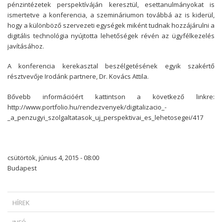
pénzintézetek perspektíváján keresztül, esettanulmányokat is
ismertetve a konferencia, a szemináriumon továbbá az is kiderül,
hogy a különböző szervezeti egységek miként tudnak hozzájárulni a
digitális technológia nyújtotta lehetőségek révén az ügyfélkezelés
javításához.
A konferencia kerekasztal beszélgetésének egyik szakértő
résztvevője Irodánk partnere, Dr. Kovács Attila.
Bővebb információért kattintson a következő linkre:
http://www.portfolio.hu/rendezvenyek/digitalizacio_-
_a_penzugyi_szolgaltatasok_uj_perspektivai_es_lehetosegei/417
csütörtök, június 4, 2015 - 08:00
Budapest
HÍREK
MIKOR SZABADULHAT A ZÁLOGKÖTELEZETT EGY DEVIZAHITELES