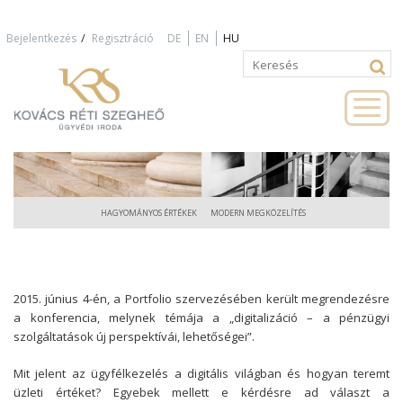
Jump to navigation
/
Bejelentkezés
Regisztráció
DE
EN
HU
Keresés
Keresés
űrlap
HAGYOMÁNYOS ÉRTÉKEK
MODERN MEGKÖZELÍTÉS
2015. június 4-én, a Portfolio szervezésében került megrendezésre
a konferencia, melynek témája a „digitalizáció – a pénzügyi
szolgáltatások új perspektívái, lehetőségei”.
Mit jelent az ügyfélkezelés a digitális világban és hogyan teremt
üzleti értéket? Egyebek mellett e kérdésre ad választ a