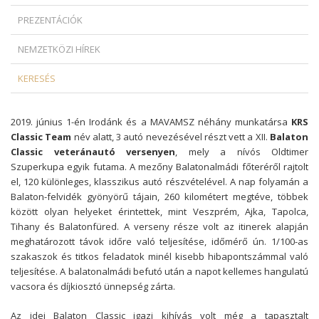
PREZENTÁCIÓK
NEMZETKÖZI HÍREK
KERESÉS
2019. június 1-én Irodánk és a MAVAMSZ néhány munkatársa
KRS
Classic Team
név alatt, 3 autó nevezésével részt vett a XII.
Balaton
Classic veteránautó versenyen
, mely a nívós Oldtimer
Szuperkupa egyik futama. A mezőny Balatonalmádi főteréről rajtolt
el, 120 különleges, klasszikus autó részvételével. A nap folyamán a
Balaton-felvidék gyönyörű tájain, 260 kilométert megtéve, többek
között olyan helyeket érintettek, mint Veszprém, Ajka, Tapolca,
Tihany és Balatonfüred. A verseny része volt az itinerek alapján
meghatározott távok időre való teljesítése, időmérő ún. 1/100-as
szakaszok és titkos feladatok minél kisebb hibapontszámmal való
teljesítése. A balatonalmádi befutó után a napot kellemes hangulatú
vacsora és díjkiosztó ünnepség zárta.
Az idei Balaton Classic igazi kihívás volt még a tapasztalt