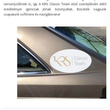
versenyzőknek is, így A KRS Classic Team első szereplésén elért
eredményei igencsak jónak bizonyultak. Büszkék vagyunk
csapatunk sofőreire és navigátoraira!