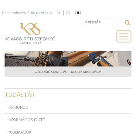
Jump to navigation
/
Bejelentkezés
Regisztráció
DE
EN
HU
Keresés
Keresés
űrlap
SZÉLESKÖRŰ SZAKTUDÁS
MODERN MEGOLDÁSOK
TUDÁSTÁR
HÍRMONDÓ
INFORMÁCIÓS FÜZET
PUBLIKÁCIÓK