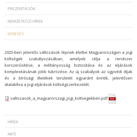
PREZENTÁCIÓK
NEMZETKÖZI HÍREK
KERESÉS
2025-ben jelentős változások lépnek életbe Magyarországon a jogi
költségek szabályozásában, amelyek célja a rendszer
korszerűsítése, a méltányosság biztosítása és az eljárások
komplexitásának jobb tükrözése. Az új szabályok az ügyvédi díjak
és a bírósági illetékek területét egyaránt érintik, jelentősen
átalakítva a jogi eljárások költségszerkezetét.
valtozasok_a_magyarorszagi_jogi_koltsegekben.pdf
HÍREK
MIKOR SZABADULHAT A ZÁLOGKÖTELEZETT EGY DEVIZAHITELES
INFÓ
SZERZŐDÉS ESETÉN?