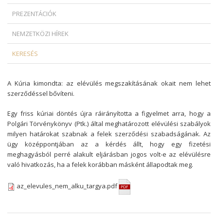
PREZENTÁCIÓK
NEMZETKÖZI HÍREK
KERESÉS
A Kúria kimondta: az elévülés megszakításának okait nem lehet
szerződéssel bővíteni.
Egy friss kúriai döntés újra ráirányította a figyelmet arra, hogy a
Polgári Törvénykönyv (Ptk.) által meghatározott elévülési szabályok
milyen határokat szabnak a felek szerződési szabadságának. Az
ügy középpontjában az a kérdés állt, hogy egy fizetési
meghagyásból perré alakult eljárásban jogos volt-e az elévülésre
való hivatkozás, ha a felek korábban másként állapodtak meg.
az_elevules_nem_alku_targya.pdf