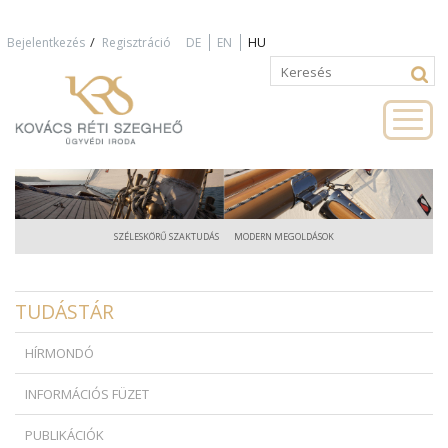
Jump to navigation
/
Bejelentkezés
Regisztráció
DE
EN
HU
Keresés
Keresés
űrlap
SZÉLESKÖRŰ SZAKTUDÁS
MODERN MEGOLDÁSOK
TUDÁSTÁR
HÍRMONDÓ
INFORMÁCIÓS FÜZET
PUBLIKÁCIÓK