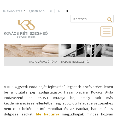
Jump to navigation
/
Bejelentkezés
Regisztráció
DE
EN
HU
Keresés
Keresés
űrlap
HAGYOMÁNYOS ÉRTÉKEK
MODERN MEGKÖZELÍTÉS
A KRS Ügyvédi Iroda saját fejlesztésű legaltech szoftverével lépett
be a digitális jogi szolgáltatások hazai piacára. Kovács Attila
irodavezető az eKRS-t mutatja be, amely sok más
kezdeményezéssel ellentétben egy adott jogi feladat elvégzéséhez
nem csak bekéri az információkat és az iratokat, hanem fel is
dolgozza azokat.
Ide kattinva
megtudhajták mindez hogyan