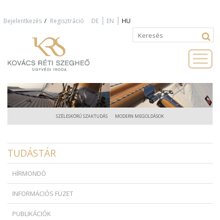
Jump to navigation
/
Bejelentkezés
Regisztráció
DE
EN
HU
Keresés
Keresés
űrlap
SZÉLESKÖRŰ SZAKTUDÁS
MODERN MEGOLDÁSOK
TUDÁSTÁR
HÍRMONDÓ
INFORMÁCIÓS FÜZET
PUBLIKÁCIÓK