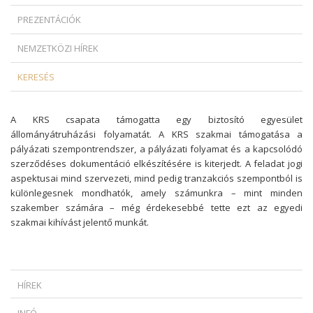
PREZENTÁCIÓK
NEMZETKÖZI HÍREK
KERESÉS
A KRS csapata támogatta egy biztosító egyesület
állományátruházási folyamatát. A KRS szakmai támogatása a
pályázati szempontrendszer, a pályázati folyamat és a kapcsolódó
szerződéses dokumentáció elkészítésére is kiterjedt. A feladat jogi
aspektusai mind szervezeti, mind pedig tranzakciós szempontból is
különlegesnek mondhatók, amely számunkra – mint minden
szakember számára – még érdekesebbé tette ezt az egyedi
szakmai kihívást jelentő munkát.
HÍREK
MIKOR SZABADULHAT A ZÁLOGKÖTELEZETT EGY DEVIZAHITELES
INFÓ