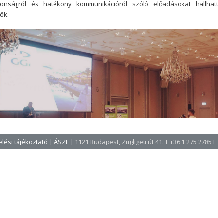
ztonságról és hatékony kommunikációról szóló előadásokat hallhat
ők.
lési tájékoztató
|
ÁSZF
| 1121 Budapest, Zugligeti út 41. T +36 1 275 2785 F