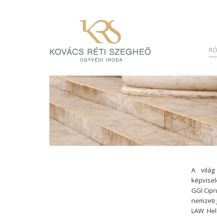
RÓ
A világ
képvisel
GGI Cipr
nemzeti 
LAW Hels