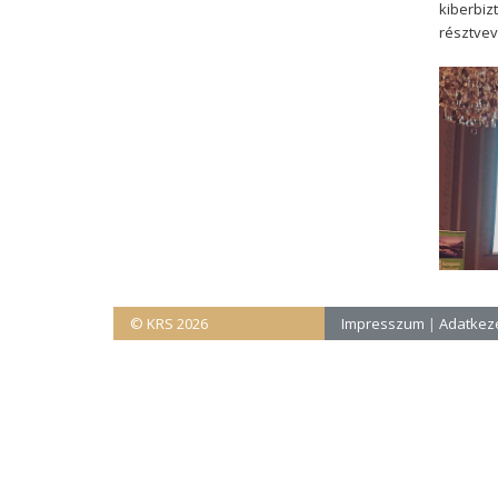
kiberbi
résztvev
© KRS 2026
Impresszum
|
Adatkeze