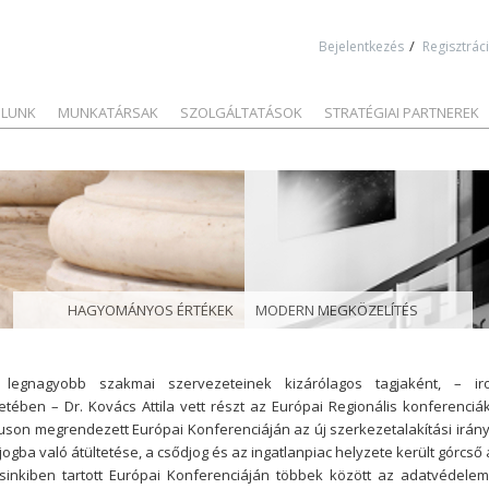
Jump to navigation
/
Bejelentkezés
Regisztrác
LUNK
MUNKATÁRSAK
SZOLGÁLTATÁSOK
STRATÉGIAI PARTNEREK
HAGYOMÁNYOS ÉRTÉKEK
MODERN MEGKÖZELÍTÉS
 legnagyobb szakmai szervezeteinek kizárólagos tagjaként, – ir
etében – Dr. Kovács Attila vett részt az Európai Regionális konferenciá
uson megrendezett Európai Konferenciáján az új szerkezetalakítási irán
jogba való átültetése, a csődjog és az ingatlanpiac helyzete került górcső 
inkiben tartott Európai Konferenciáján többek között az adatvédelem