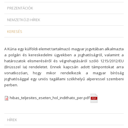
PREZENTÁCIÓK
NEMZETKÖZI HÍREK
KERESÉS
A Kúria egy külföldi elemet tartalmazó magyar jogvitában alkalmazta
a polgári és kereskedelmi ügyekben a joghatóságról, valamint a
határozatok elismeréséről és végrehajtásáról szóló 1215/2012/EU
(Brüsszel Ia) rendeletet. Ennek kapcsán adott támpontokat arra
vonatkozóan, hogy mikor rendelkezik a magyar bíróság
joghatósággal egy uniós tagállami székhelyű alperessel szembeni
perben.
hibas_teljesites_eseten_hol_indithato_per.pdf
HÍREK
MIKOR SZABADULHAT A ZÁLOGKÖTELEZETT EGY DEVIZAHITELES