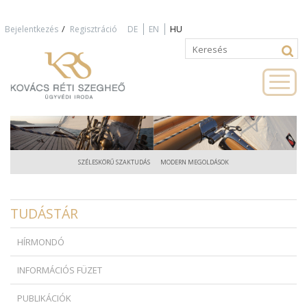
Jump to navigation
/
Bejelentkezés
Regisztráció
DE
EN
HU
Keresés
Keresés
űrlap
SZÉLESKÖRŰ SZAKTUDÁS
MODERN MEGOLDÁSOK
TUDÁSTÁR
HÍRMONDÓ
INFORMÁCIÓS FÜZET
PUBLIKÁCIÓK