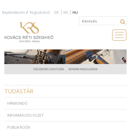
Jump to navigation
/
Bejelentkezés
Regisztráció
DE
EN
HU
Keresés
Keresés
űrlap
SZÉLESKÖRŰ SZAKTUDÁS
MODERN MEGOLDÁSOK
TUDÁSTÁR
HÍRMONDÓ
INFORMÁCIÓS FÜZET
PUBLIKÁCIÓK