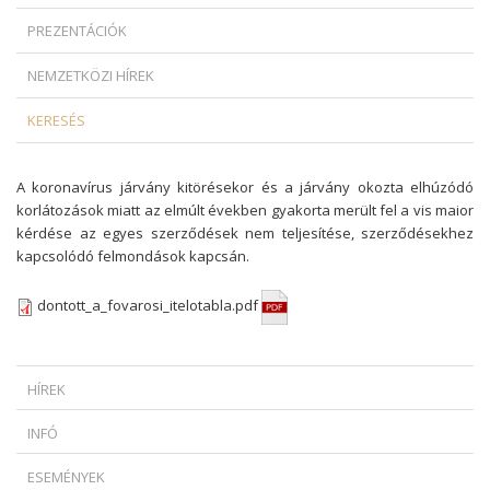
PREZENTÁCIÓK
NEMZETKÖZI HÍREK
KERESÉS
A koronavírus járvány kitörésekor és a járvány okozta elhúzódó
korlátozások miatt az elmúlt években gyakorta merült fel a vis maior
kérdése az egyes szerződések nem teljesítése, szerződésekhez
kapcsolódó felmondások kapcsán.
dontott_a_fovarosi_itelotabla.pdf
HÍREK
MIKOR SZABADULHAT A ZÁLOGKÖTELEZETT EGY DEVIZAHITELES
INFÓ
SZERZŐDÉS ESETÉN?
* HOGYAN SZÜKSÉGES INDOKOLNI AZ AZONNALI HATÁLYÚ
AMIKOR A KÉPREGÉNYHŐS FEGYVERBE LÉP: AZ EURÓPAI UNIÓ
ESEMÉNYEK
FELMONDÁST?...
TÖRVÉNYSZÉKE MEGMENTETTE OBELIX HÍRNEVÉT