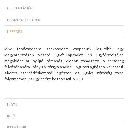
PREZENTÁCIÓK
NEMZETKÖZI HÍREK
KERESÉS
M&A tanácsadásra szakosodott csapatunk legutóbb, egy
Magyarországon vezető ügyfélkapcsolati és ügyfélszolgálati
megoldásokat nyújtó társaság eladóit támogatta a társaság
felvásárlására irányuló tárgyalásoktól, jogi átvilágításon keresztül,
sikeres szerződéskötéstől egészen az ügylet zárásáig tartó
folyamatban. Az ügylet értéke több millió USD.
HÍREK
MIKOR SZABADULHAT A ZÁLOGKÖTELEZETT EGY DEVIZAHITELES
INFÓ
SZERZŐDÉS ESETÉN?
* HOGYAN SZÜKSÉGES INDOKOLNI AZ AZONNALI HATÁLYÚ
AMIKOR A KÉPREGÉNYHŐS FEGYVERBE LÉP: AZ EURÓPAI UNIÓ
ESEMÉNYEK
FELMONDÁST?...