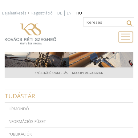
Jump to navigation
/
Bejelentkezés
Regisztráció
DE
EN
HU
Keresés
Keresés
űrlap
SZÉLESKÖRŰ SZAKTUDÁS
MODERN MEGOLDÁSOK
TUDÁSTÁR
HÍRMONDÓ
INFORMÁCIÓS FÜZET
PUBLIKÁCIÓK