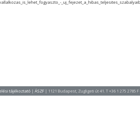
vallalkozas_is_lehet_fogyaszto_-_uj_fejezet_a_hibas_teljesites_szabalya
lési tájékoztató
|
ÁSZF
| 1121 Budapest, Zugligeti út 41. T +36 1 275 2785 F