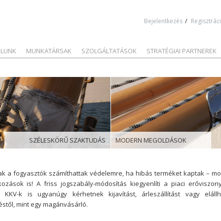
Jump to navigation
/
Bejelentkezés
Regisztrác
LUNK
MUNKATÁRSAK
SZOLGÁLTATÁSOK
STRATÉGIAI PARTNEREK
SZÉLESKÖRŰ SZAKTUDÁS
MODERN MEGOLDÁSOK
ak a fogyasztók számíthattak védelemre, ha hibás terméket kaptak – mo
lkozások is! A friss jogszabály-módosítás kiegyenlíti a piaci erőviszon
 KKV-k is ugyanúgy kérhetnek kijavítást, árleszállítást vagy eláll
stől, mint egy magánvásárló.