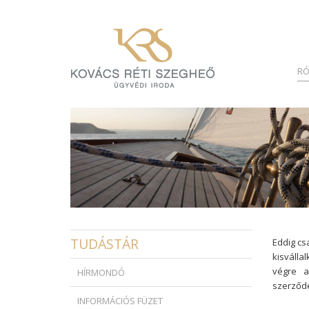
RÓ
TUDÁSTÁR
Eddig cs
kisválla
végre a
HÍRMONDÓ
szerződé
INFORMÁCIÓS FÜZET