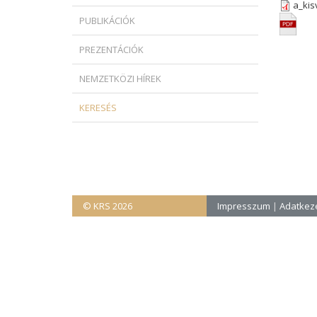
a_kis
PUBLIKÁCIÓK
PREZENTÁCIÓK
NEMZETKÖZI HÍREK
KERESÉS
© KRS 2026
Impresszum
|
Adatkeze