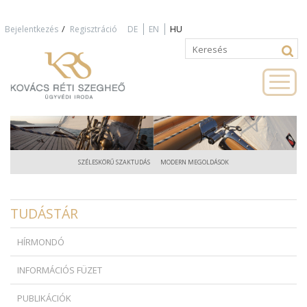
Jump to navigation
/
Bejelentkezés
Regisztráció
DE
EN
HU
Keresés
Keresés
űrlap
SZÉLESKÖRŰ SZAKTUDÁS
MODERN MEGOLDÁSOK
TUDÁSTÁR
HÍRMONDÓ
INFORMÁCIÓS FÜZET
PUBLIKÁCIÓK