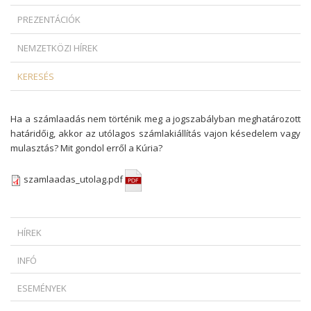
PREZENTÁCIÓK
NEMZETKÖZI HÍREK
KERESÉS
Ha a számlaadás nem történik meg a jogszabályban meghatározott
határidőig, akkor az utólagos számlakiállítás vajon késedelem vagy
mulasztás? Mit gondol erről a Kúria?
szamlaadas_utolag.pdf
HÍREK
MIKOR SZABADULHAT A ZÁLOGKÖTELEZETT EGY DEVIZAHITELES
INFÓ
SZERZŐDÉS ESETÉN?
* HOGYAN SZÜKSÉGES INDOKOLNI AZ AZONNALI HATÁLYÚ
AMIKOR A KÉPREGÉNYHŐS FEGYVERBE LÉP: AZ EURÓPAI UNIÓ
ESEMÉNYEK
FELMONDÁST?...
TÖRVÉNYSZÉKE MEGMENTETTE OBELIX HÍRNEVÉT
BUDAPEST CLASSIC GRAND PRIX 2025
* AMIKOR A TAG ÉS AZ ÜGYVEZETŐ UGYANAZ A SZEMÉLY - KI FELEL
VÉGE A NÉVTELENSÉGNEK: AZ EURÓPAI UNIÓ BÍRÓSÁGA ZÖLD UTAT