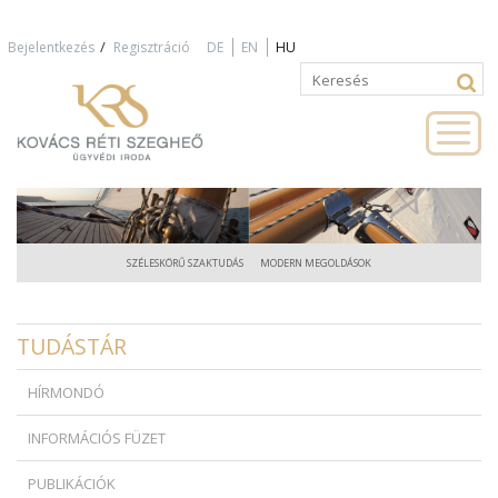
Jump to navigation
/
Bejelentkezés
Regisztráció
DE
EN
HU
Keresés
Keresés
űrlap
SZÉLESKÖRŰ SZAKTUDÁS
MODERN MEGOLDÁSOK
TUDÁSTÁR
HÍRMONDÓ
INFORMÁCIÓS FÜZET
PUBLIKÁCIÓK