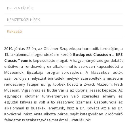
PREZENTÁCIÓK
NEMZETKÖZI HÍREK
KERESÉS
2019. június 22-én, az Oldtimer Szuperkupa harmadik fordulóján, a
13. alkalommal megrendezésre kerülő
Budapest Classicon
a
KRS
Classic Team
is képviseltette magát. A hagyományőrzés gondolatát
erősítve, a rendezvény ez alkalommal is szorosan kapcsolódott a
Múzeumok Éjszakája programsorozathoz. A klasszikus autók
számos olyan helyszínt érintettek, melyek szerepeltek a múzeumi
rendezvény listáján is, így többek között a Zwack Múzeum, Fradi
Múzeum, Vígszínház és Budai Vár is az útvonal részét képezte. Az
egynapos oldtimer túraversenyen való szereplés élmény és
egyúttal kihívás is volt a 85 résztvevő számára. Csapatunkra ez
alkalommal is büszkék lehettünk, hisz a Dr. Kovács Attila és Dr.
Kovácsné Ihász Anita alkotta páros, saját kategóriában 2 időmérő
feladaton is szakaszgyőzelmet ért el. Gratulálunk!