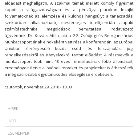
előadást meghallgatni. A szakmai témák mellett komoly figyelmet
kapott a világgazdaságban és a pénzügyi piacokon lezajló
folyamatoknak az elemzése és különös hangsúlyt a tanácsadási
szektorban alkalmazható, mesterséges intelligencián alapuló
számítástechnikai megoldások bemutatása. Irodavezető
ügyvédünk, Dr. Kovács Attila, aki a GGI Csődjogi és Reorganizációs
Munkacsoportjának elnökeként vett rész a konferencián, az Európai
Unióban érvényesülő közös csőd- és felszámolási jogi
rendelkezésekről és irányelvekről tartott előadást. A résztvevők a
munkacsoport több mint 10 éves fennállásának főbb állomásait,
eredményeit illetve a jövőbeli terveket és projekteket is átbeszélték
a még szorosabb együttműködés elősegítése érdekében.
csütörtök, november 29, 2018 - 10:00
HÍREK
MIKOR SZABADULHAT A ZÁLOGKÖTELEZETT EGY DEVIZAHITELES
INFÓ
SZERZŐDÉS ESETÉN?
* HOGYAN SZÜKSÉGES INDOKOLNI AZ AZONNALI HATÁLYÚ
AMIKOR A KÉPREGÉNYHŐS FEGYVERBE LÉP: AZ EURÓPAI UNIÓ
ESEMÉNYEK
FELMONDÁST?...
TÖRVÉNYSZÉKE MEGMENTETTE OBELIX HÍRNEVÉT