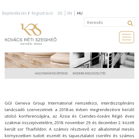
Jump to navigation
/
Bejelentkezés
Regisztráció
DE
EN
HU
Keresés
Keresés
űrlap
HAGYOMÁNYOS ÉRTÉKEK
MODERN MEGKÖZELÍTÉS
GGI Geneva Group International nemzetközi, interdiszciplináris
tanácsadó szervezetnek a 2018-as évben megrendezésre kerülő
utolsó konferenciájára, az Ázsia és Csendes-óceáni Régió éves
szakmai összejövetelére, 2018. november 29. és december 2. között
került sor Thaiföldön. A számos résztvevő ez alkalommal mesés
környezetben tudott eszmét és tapasztalatot cserélni és számos