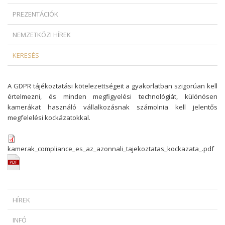
PREZENTÁCIÓK
NEMZETKÖZI HÍREK
KERESÉS
A GDPR tájékoztatási kötelezettségeit a gyakorlatban szigorúan kell
értelmezni, és minden megfigyelési technológiát, különösen
kamerákat használó vállalkozásnak számolnia kell jelentős
megfelelési kockázatokkal.
kamerak_compliance_es_az_azonnali_tajekoztatas_kockazata_.pdf
HÍREK
MIKOR SZABADULHAT A ZÁLOGKÖTELEZETT EGY DEVIZAHITELES
INFÓ
SZERZŐDÉS ESETÉN?