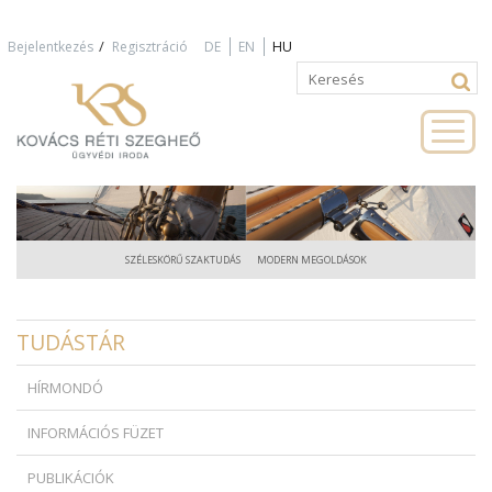
Jump to navigation
/
Bejelentkezés
Regisztráció
DE
EN
HU
Keresés
Keresés
űrlap
SZÉLESKÖRŰ SZAKTUDÁS
MODERN MEGOLDÁSOK
TUDÁSTÁR
HÍRMONDÓ
INFORMÁCIÓS FÜZET
PUBLIKÁCIÓK