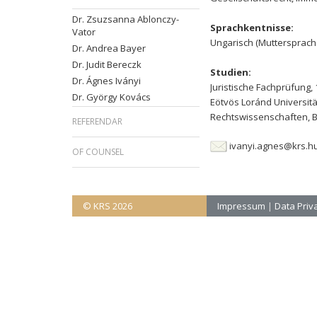
Dr. Zsuzsanna Ablonczy-
Sprachkentnisse:
Vator
Ungarisch (Muttersprache
Dr. Andrea Bayer
Dr. Judit Bereczk
Studien:
Dr. Ágnes Iványi
Juristische Fachprüfung,
Dr. György Kovács
Eötvös Loránd Universität
Rechtswissenschaften, 
REFERENDAR
ivanyi.agnes@krs.h
OF COUNSEL
© KRS 2026
Impressum
|
Data Priva