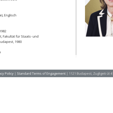
), Englisch
 1982
, Fakultät für Staats- und
Budapest, 1980
u
cy Policy
|
Standard Terms of Engagement
| 1121 Budapest, Zugligeti út 41