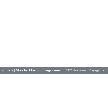
cy Policy
|
Standard Terms of Engagement
| 1121 Budapest, Zugligeti út 41