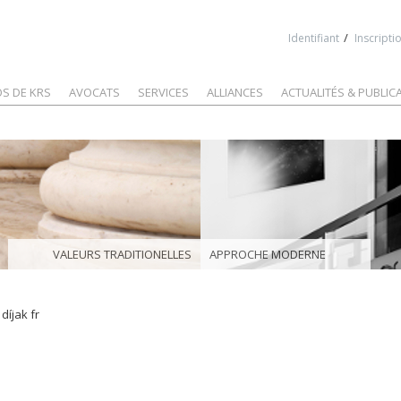
Jump to navigation
/
Identifiant
Inscripti
S DE KRS
AVOCATS
SERVICES
ALLIANCES
ACTUALITÉS & PUBLIC
VALEURS TRADITIONELLES
APPROCHE MODERNE
díjak fr