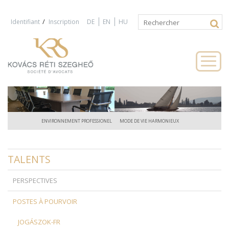
Jump to navigation
/
Identifiant
Inscription
DE
EN
HU
Rechercher
Formulaire
de
recherche
ENVIRONNEMENT PROFESSIONEL
MODE DE VIE HARMONIEUX
TALENTS
PERSPECTIVES
POSTES À POURVOIR
JOGÁSZOK-FR