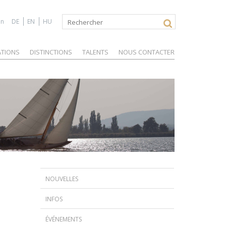
on
DE
EN
HU
Rechercher
Formulaire
de
recherche
ATIONS
DISTINCTIONS
TALENTS
NOUS CONTACTER
NOUVELLES
SZAKMAI DÍJAK FR
INFOS
SZAKMAI DÍJAK FR
ÉVÉNEMENTS