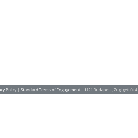
cy Policy
|
Standard Terms of Engagement
| 1121 Budapest, Zugligeti út 41