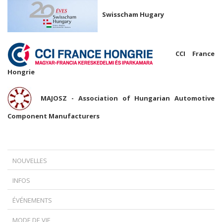
Swisscham Hugary
CCI France
Hongrie
MAJOSZ - Association of Hungarian Automotive
Component Manufacturers
NOUVELLES
SZAKMAI DÍJAK FR
INFOS
SZAKMAI DÍJAK FR
ÉVÉNEMENTS
EVENT1
MODE DE VIE