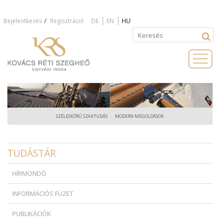
Jump to navigation
/
Bejelentkezés
Regisztráció
DE
EN
HU
Keresés
Keresés
űrlap
SZÉLESKÖRŰ SZAKTUDÁS
MODERN MEGOLDÁSOK
TUDÁSTÁR
HÍRMONDÓ
INFORMÁCIÓS FÜZET
PUBLIKÁCIÓK