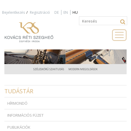
Jump to navigation
/
Bejelentkezés
Regisztráció
DE
EN
HU
Keresés
Keresés
űrlap
SZÉLESKÖRŰ SZAKTUDÁS
MODERN MEGOLDÁSOK
TUDÁSTÁR
HÍRMONDÓ
INFORMÁCIÓS FÜZET
PUBLIKÁCIÓK